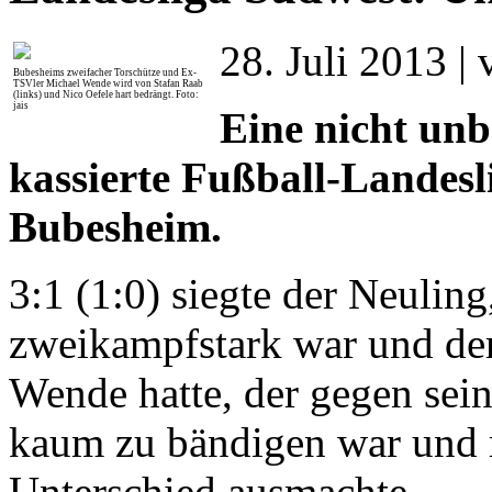
28. Juli 2013 | 
Bubesheims zweifacher Torschütze und Ex-
TSVler Michael Wende wird von Stafan Raab
(links) und Nico Oefele hart bedrängt. Foto:
jais
Eine nicht unb
kassierte Fußball-Landes
Bubesheim.
3:1 (1:0) siegte der Neuling
zweikampfstark war und der
Wende hatte, der gegen sei
kaum zu bändigen war und mi
Unterschied ausmachte.